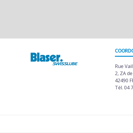
COORD
Rue Vail
2, ZA de
42490 F
Tél. 04 