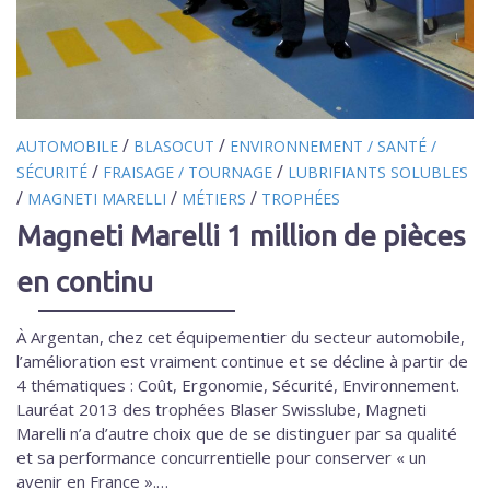
/
/
AUTOMOBILE
BLASOCUT
ENVIRONNEMENT / SANTÉ /
/
/
SÉCURITÉ
FRAISAGE / TOURNAGE
LUBRIFIANTS SOLUBLES
/
/
/
MAGNETI MARELLI
MÉTIERS
TROPHÉES
Magneti Marelli 1 million de pièces
en continu
À Argentan, chez cet équipementier du secteur automobile,
l’amélioration est vraiment continue et se décline à partir de
4 thématiques : Coût, Ergonomie, Sécurité, Environnement.
Lauréat 2013 des trophées Blaser Swisslube, Magneti
Marelli n’a d’autre choix que de se distinguer par sa qualité
et sa performance concurrentielle pour conserver « un
avenir en France ».…