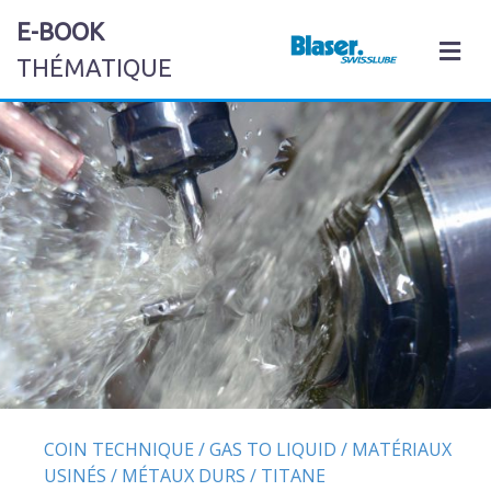
E-BOOK
M
THÉMATIQUE
COIN TECHNIQUE
/
GAS TO LIQUID
/
MATÉRIAUX
USINÉS
/
MÉTAUX DURS
/
TITANE