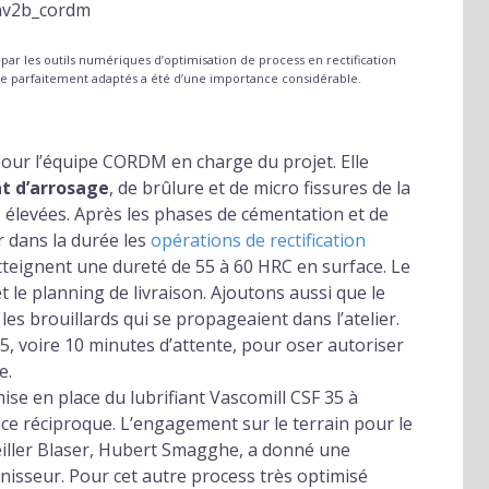
ar les outils numériques d’optimisation de process en rectification
oupe parfaitement adaptés a été d’une importance considérable.
pour l’équipe CORDM en charge du projet. Elle
nt d’arrosage
, de brûlure et de micro fissures de la
p élevées. Après les phases de cémentation et de
r dans la durée les
opérations de rectification
tteignent une dureté de 55 à 60 HRC en surface. Le
le planning de livraison. Ajoutons aussi que le
les brouillards qui se propageaient dans l’atelier.
s 5, voire 10 minutes d’attente, pour oser autoriser
e.
ise en place du lubrifiant Vascomill CSF 35 à
ance réciproque. L’engagement sur le terrain pour le
seiller Blaser, Hubert Smagghe, a donné une
rnisseur. Pour cet autre process très optimisé