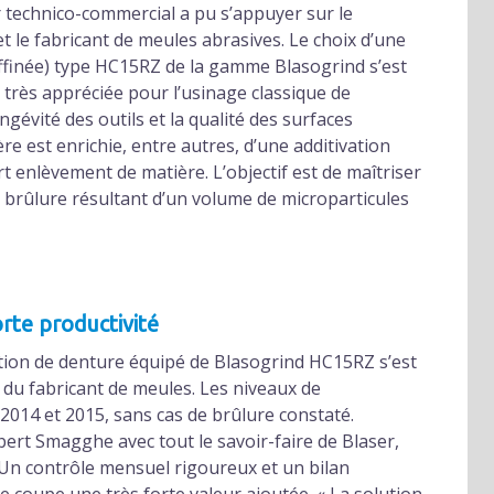
ler technico-commercial a pu s’appuyer sur le
t le fabricant de meules abrasives. Le choix d’une
ffinée) type HC15RZ de la gamme Blasogrind s’est
 très appréciée pour l’usinage classique de
gévité des outils et la qualité des surfaces
ère est enrichie, entre autres, d’une additivation
ort enlèvement de matière. L’objectif est de maîtriser
 brûlure résultant d’un volume de microparticules
orte productivité
cation de denture équipé de Blasogrind HC15RZ s’est
 du fabricant de meules. Les niveaux de
 2014 et 2015, sans cas de brûlure constaté.
ubert Smagghe avec tout le savoir-faire de Blaser,
on. Un contrôle mensuel rigoureux et un bilan