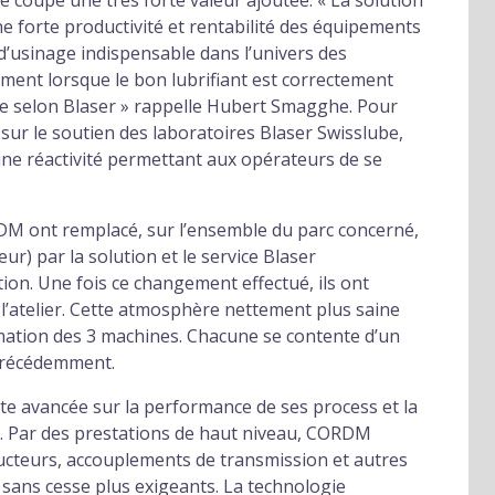
de coupe une très forte valeur ajoutée. « La solution
ne forte productivité et rentabilité des équipements
d’usinage indispensable dans l’univers des
ment lorsque le bon lubrifiant est correctement
quide selon Blaser » rappelle Hubert Smagghe. Pour
sur le soutien des laboratoires Blaser Swisslube,
une réactivité permettant aux opérateurs de se
RDM ont remplacé, sur l’ensemble du parc concerné,
eur) par la solution et le service Blaser
ion. Une fois ce changement effectué, ils ont
 l’atelier. Cette atmosphère nettement plus saine
mation des 3 machines. Chacune se contente d’un
 précédemment.
te avancée sur la performance de ses process et la
s. Par des prestations de haut niveau, CORDM
ducteurs, accouplements de transmission et autres
sans cesse plus exigeants. La technologie