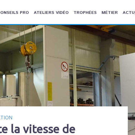
ONSEILS PRO
ATELIERS VIDÉO
TROPHÉES
MÉTIER
ACTU
ATION
e la vitesse de